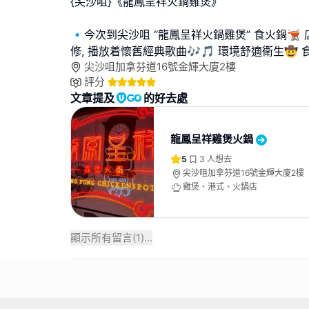
{尖沙咀}《龍鳳呈祥火鍋雞煲》
🔹️今次到尖沙咀 “龍鳳呈祥火鍋雞煲” 食火鍋
修, 播放着懷舊經典歌曲🎶🎵 環境舒適衛生🤠
尖沙咀加拿芬道16號金輝大廈2樓
評分
文章提及
的好去處
龍鳳呈祥雞煲火鍋
5
3
人想去
尖沙咀加拿芬道16號金輝大廈2樓
雞煲、港式、火鍋店
顯示所有留言(
1
)...