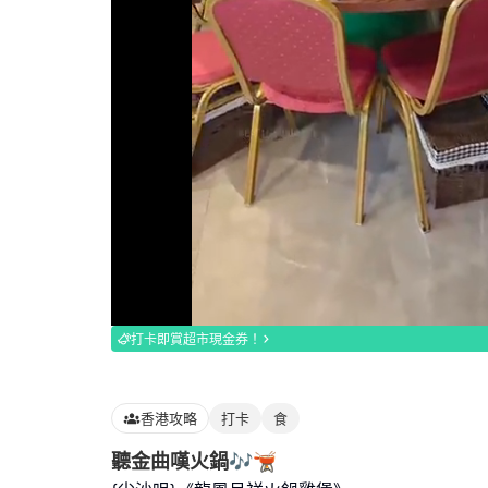
Loaded
:
100.00%
打卡即賞超市現金券！
香港攻略
打卡
食
聽金曲嘆火鍋🎶🫕