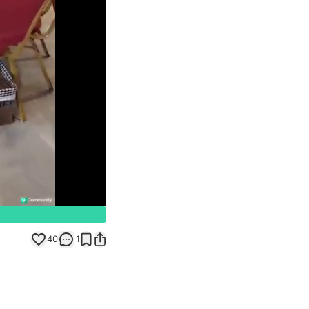
Unmute
40
1