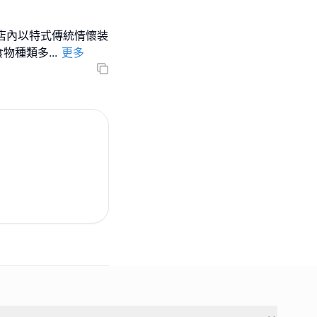
 店內以特式傳統情懷装
 食物種類多
...
更多