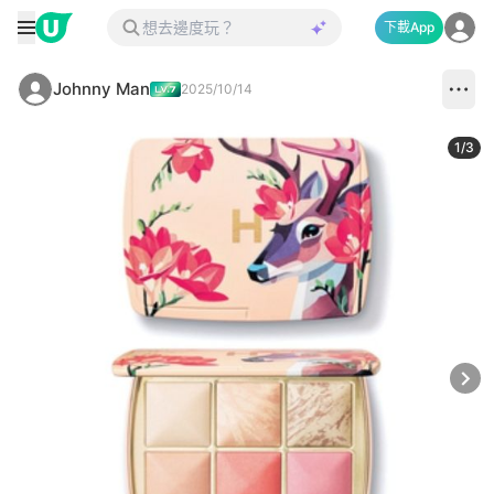
下載App
Johnny Man
2025/10/14
1
/
3
Next