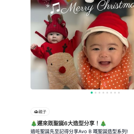
親子
🎄遲來既聖誕6大造型分享！🎄
過咗聖誕先至記得分享Avo B 嘅聖誕造型系列!