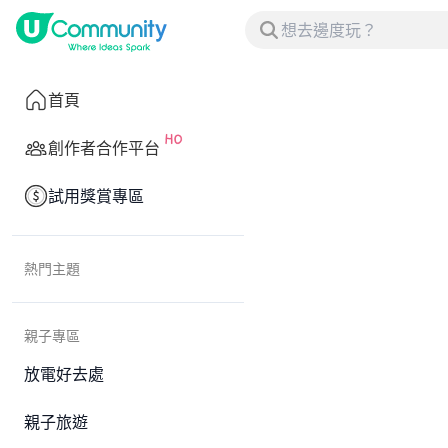
首頁
創作者合作平台
試用獎賞專區
熱門主題
親子專區
放電好去處
親子旅遊