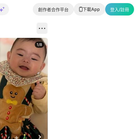
下載App
創作者合作平台
登入/註冊
1
/
8