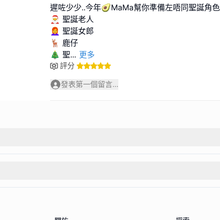
遲咗少少..今年🥑MaMa幫你準備左唔同聖誕角色.
🎅 聖誕老人
👩‍🦰 聖誕女郎
🦌 鹿仔
🎄 聖
...
更多
評分
發表第一個留言...