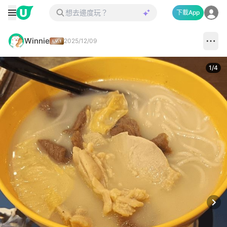
下載App
Winnie
2025/12/09
1
/
4
Next