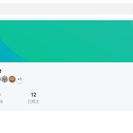
e
+
1
0
12
絲
已關注