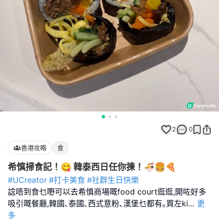
2
0
香港攻略
食
希慎掃食記！😋 韓泰西日任你揀！🍜🍔🍕
#UCreator
#打卡美食
#社群生日快樂
諗唔到食乜嘢可以去希慎商場嘅food court逛逛,開咗好多
吸引嘅餐廳,韓國､泰國､西式意粉､漢堡乜都有｡買左ki
...
更
多