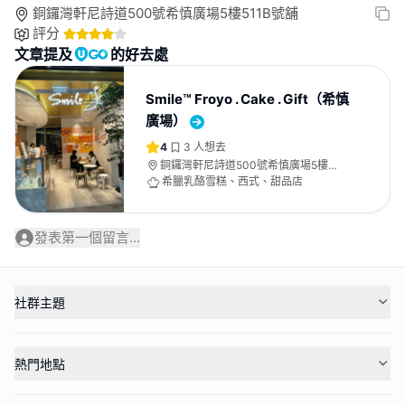
銅鑼灣軒尼詩道500號希慎廣場5樓511B號舖
評分
文章提及
的好去處
Smile™ Froyo . Cake . Gift（希慎
廣場）
4
3
人想去
銅鑼灣軒尼詩道500號希慎廣場5樓
511B號舖
希臘乳酪雪糕、西式、甜品店
發表第一個留言...
社群主題
熱門地點