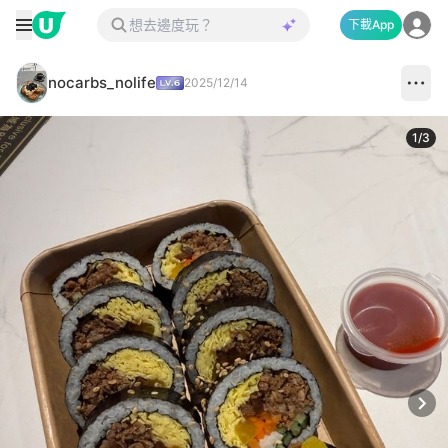
下載App
nocarbs_nolife
2025/12/14
1
/
3
Next