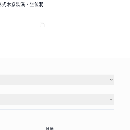
泰式木系裝潢，坐位濶
其他