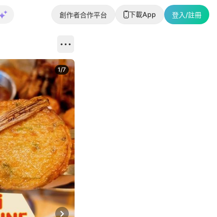
下載App
創作者合作平台
登入/註冊
1
/
7