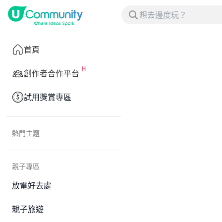
首頁
創作者合作平台
試用獎賞專區
熱門主題
親子專區
放電好去處
親子旅遊