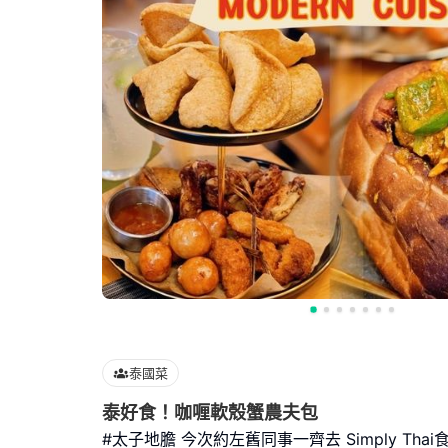
泰國菜
泰好食！咖喱軟殼蟹農夫包
#太子地膽 今次約左舊同事一齊去 Simply Thai