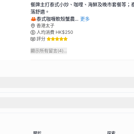
餐牌主打泰式小炒、咖哩、海鮮及晚市套餐等；
落舒適。
🦀泰式咖喱軟殼蟹農
...
更多
香港太子
人均消費
HK$
250
評分
顯示所有留言(
4
)...
關於
探索