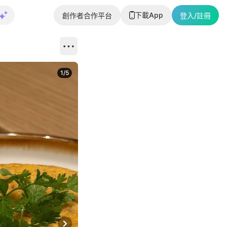
下載App
創作者合作平台
登入/註冊
1
/
5