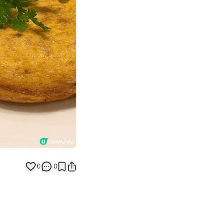
Next slide
0
0