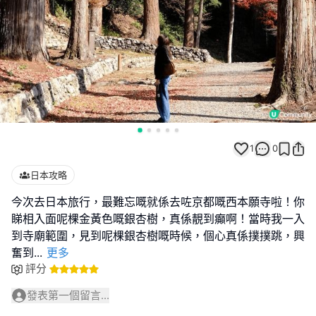
1
0
日本攻略
今次去日本旅行，最難忘嘅就係去咗京都嘅西本願寺啦！你
睇相入面呢棵金黃色嘅銀杏樹，真係靚到癲啊！當時我一入
到寺廟範圍，見到呢棵銀杏樹嘅時候，個心真係撲撲跳，興
奮到
...
更多
評分
發表第一個留言...