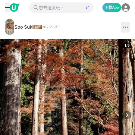
下載App
Soo Suki
2025/12/11
1
/
5
Next