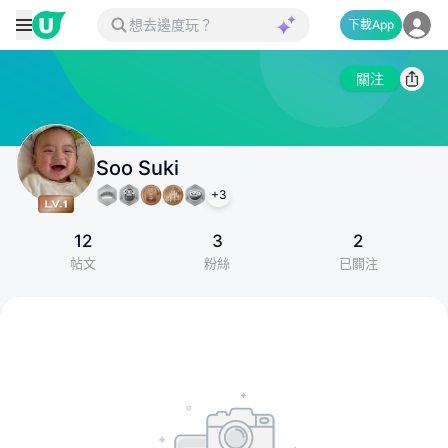
下載App
關注
Soo Suki
+
3
12
3
2
帖文
粉絲
已關注