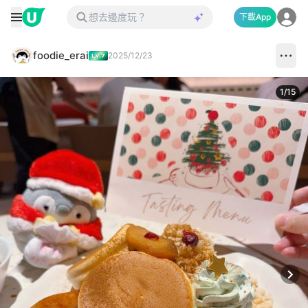
下載App
foodie_erai
2025/12/23
1
/
15
Next