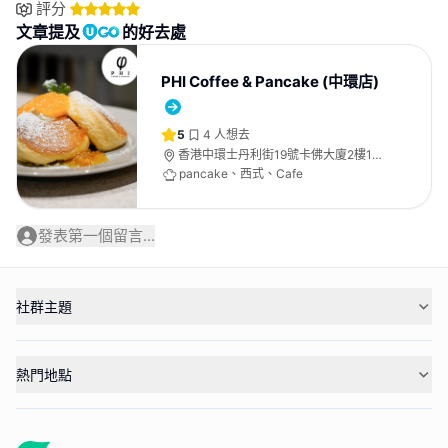
評分
文章提及
的好去處
PHI Coffee & Pancake (中環店)
5
4
人想去
香港中環士丹利街19號卡佛大廈2樓1號
舖
pancake、西式、Cafe
發表第一個留言...
社群主題
熱門地點