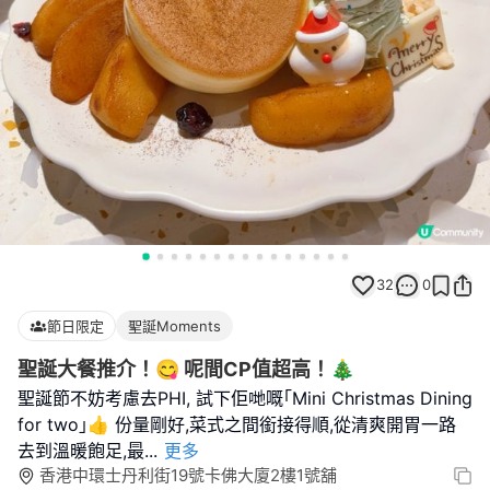
32
0
節日限定
聖誕Moments
聖誕大餐推介！😋 呢間CP值超高！🎄
聖誕節不妨考慮去PHI, 試下佢哋嘅｢Mini Christmas Dining
for two｣👍 份量剛好,菜式之間銜接得順,從清爽開胃一路
去到溫暖飽足,最
...
更多
香港中環士丹利街19號卡佛大廈2樓1號舖