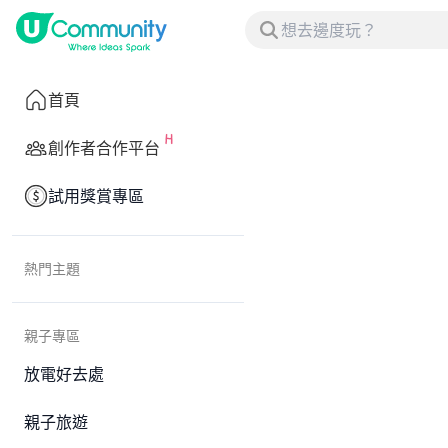
首頁
創作者合作平台
試用獎賞專區
熱門主題
親子專區
放電好去處
親子旅遊