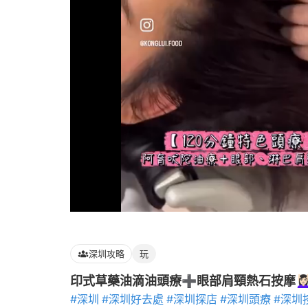
Loaded
:
100.00%
深圳攻略
玩
印式草藥油滴油頭療➕眼部肩頸熱石按摩💆🏻‍♀
#深圳
#深圳好去處
#深圳探店
#深圳頭療
#深圳