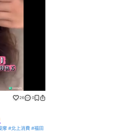
Unmute
26
0
️
按摩
#北上消費
#福田