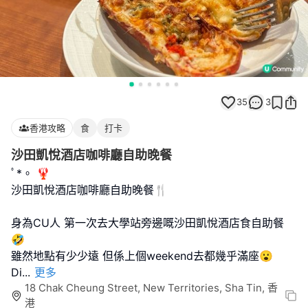
35
3
香港攻略
食
打卡
沙田凱悅酒店咖啡廳自助晚餐
ﾟ*。 🦞
沙田凱悅酒店咖啡廳自助晚餐🍴
身為CU人 第一次去大學站旁邊嘅沙田凱悅酒店食自助餐
🤣
雖然地點有少少遠 但係上個weekend去都幾乎滿座😮
Di
...
更多
18 Chak Cheung Street, New Territories, Sha Tin, 香
港