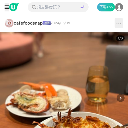
下載App
cafefoodsnap
2024/05/09
1
/
6
Next