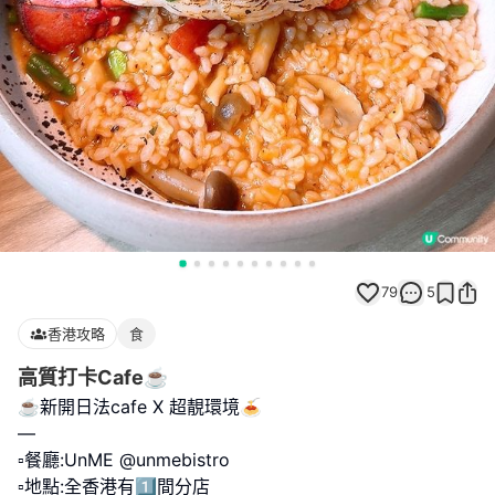
79
5
香港攻略
食
高質打卡Cafe☕️
☕️新開日法cafe X 超靚環境🍝
—
▫️餐廳:UnME @unmebistro
▫️地點:全香港有1️⃣間分店