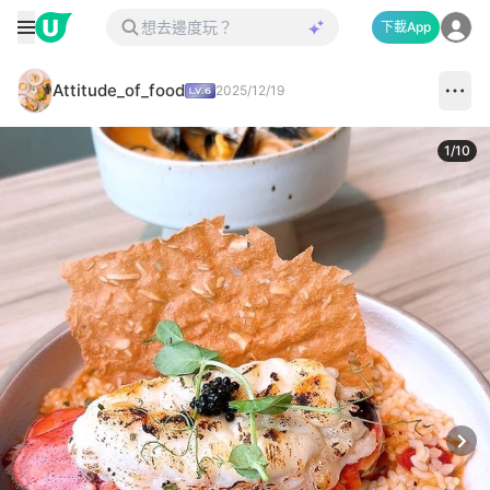
下載App
Attitude_of_food
2025/12/19
1
/
10
Next