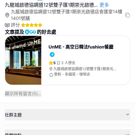
九龍城啟德協調道12號雙子匯1期崇光啟德
...
更多
九龍城啟德協調道12號雙子匯1期崇光啟德店食匯堂14樓
1401號舖
評分
文章提及
的好去處
UnME - 高空日韓法fushion餐廳
5
3
人想去
九龍城啟德協調道12號雙子匯1期崇光啟
德店食匯堂14樓1401號舖
意粉、多國菜、咖啡店
顯示所有留言(
5
)...
社群主題