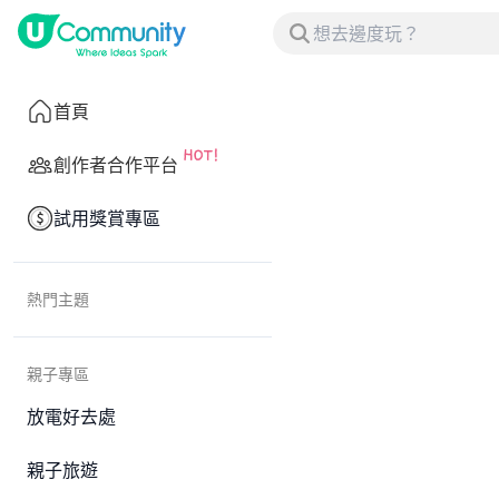
首頁
創作者合作平台
試用獎賞專區
熱門主題
親子專區
放電好去處
親子旅遊