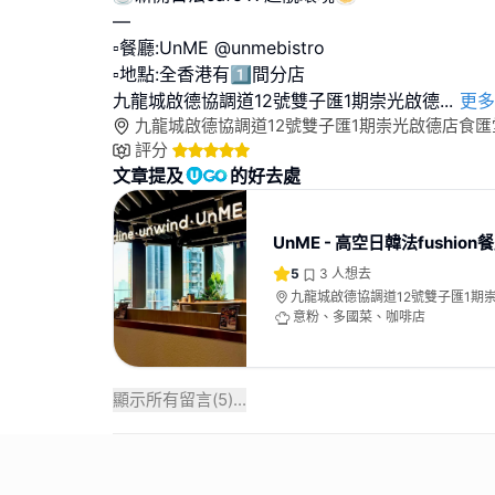
—
▫️餐廳:UnME @unmebistro
▫️地點:全香港有1️⃣間分店
九龍城啟德協調道12號雙子匯1期崇光啟德
...
更多
九龍城啟德協調道12號雙子匯1期崇光啟德店食匯堂
評分
文章提及
的好去處
UnME - 高空日韓法fushion
5
3
人想去
九龍城啟德協調道12號雙子匯1期
堂14樓1401號舖
意粉、多國菜、咖啡店
顯示所有留言(
5
)...