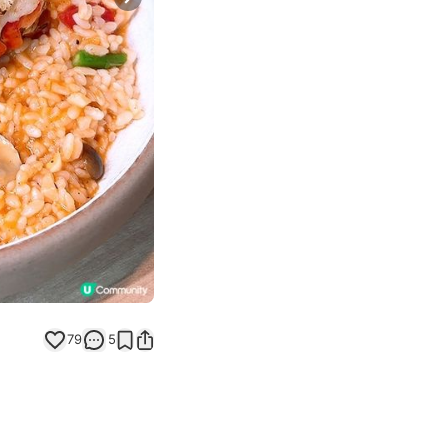
Next slide
79
5