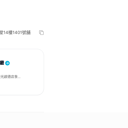
14樓1401號舖
餐廳
崇光啟德店食匯