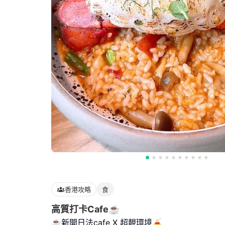
香港攻略
食
高質打卡Cafe☕️
☕️新開日法cafe X 超靚環境🍝