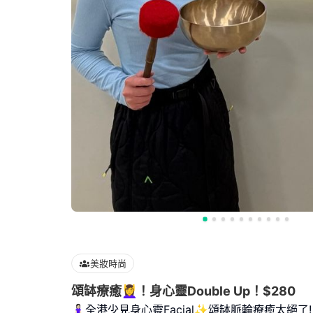
美妝時尚
頌缽療癒💆‍♀️！身心靈Double Up！$280
🧘🏻‍♀️全港少見身心靈Facial✨頌缽脈輪療癒太絕了!