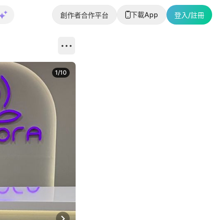
下載App
創作者合作平台
登入/註冊
1
/
10