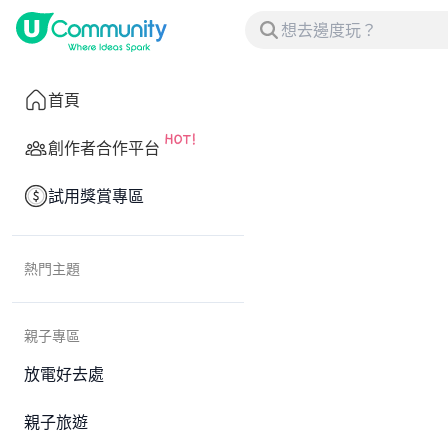
首頁
創作者合作平台
試用獎賞專區
熱門主題
親子專區
放電好去處
親子旅遊