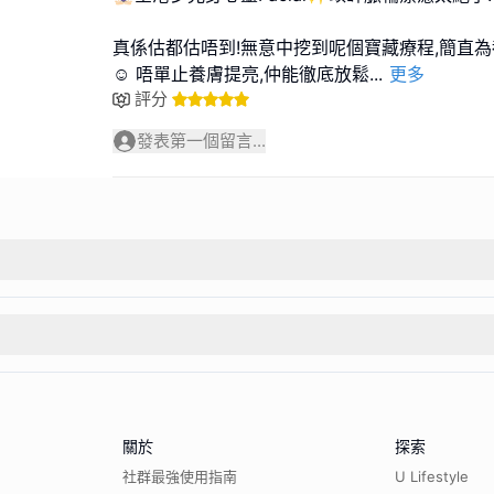
真係估都估唔到!無意中挖到呢個寶藏療程,簡直
☺️ 唔單止養膚提亮,仲能徹底放鬆
...
更多
評分
發表第一個留言...
關於
探索
社群最強使用指南
U Lifestyle