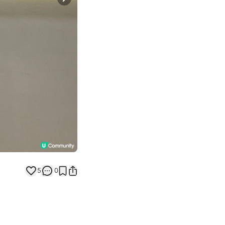
Next slide
5
0