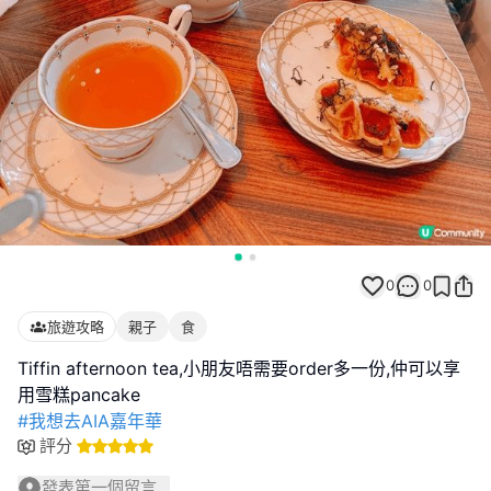
0
0
旅遊攻略
親子
食
Tiffin afternoon tea,小朋友唔需要order多一份,仲可以享
#我想去AIA嘉年華
評分
發表第一個留言...