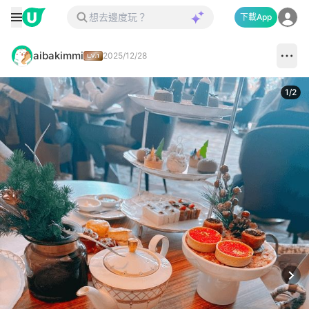
下載App
aibakimmi
2025/12/28
1
/
2
Next