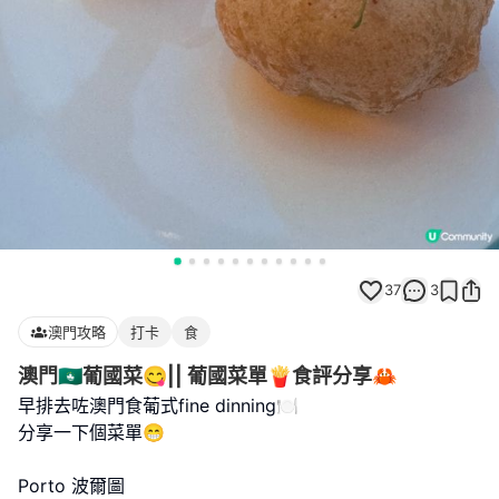
37
3
澳門攻略
打卡
食
澳門🇲🇴葡國菜😋|| 葡國菜單🍟食評分享🦀
早排去咗澳門食葡式fine dinning🍽️
分享一下個菜單😁
Porto 波爾圖