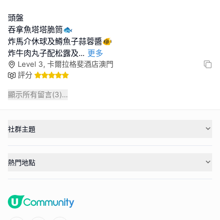
頭盤
吞拿魚塔塔脆筒🐟
炸馬介休球及鱒魚子蒜蓉醬🐠
炸牛肉丸子配松露及
...
更多
Level 3, 卡爾拉格斐酒店澳門
評分
顯示所有留言(
3
)...
社群主題
熱門地點