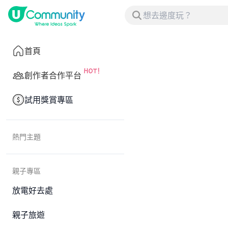
首頁
創作者合作平台
試用獎賞專區
熱門主題
親子專區
放電好去處
親子旅遊