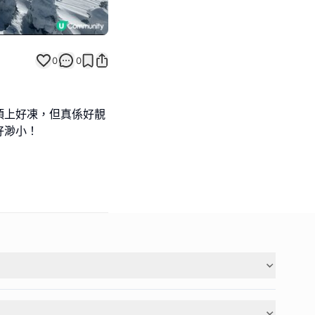
0
0
頂上好凍，但真係好靚