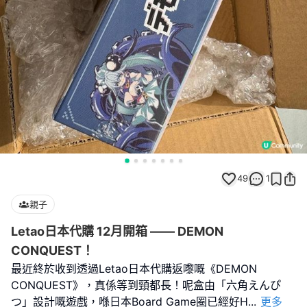
49
1
親子
Letao日本代購 12月開箱 —— DEMON
CONQUEST！
最近終於收到透過Letao日本代購返嚟嘅《DEMON
CONQUEST》，真係等到頸都長！呢盒由「六角えんぴ
つ」設計嘅遊戲，喺日本Board Game圈已經好H
...
更多