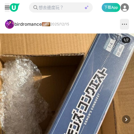
下載App
birdromance
2025/12/15
1
/
7
Next