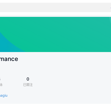
omance
3
0
絲
已關注
nagiu