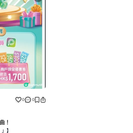
Next slide
返回帖文
0
0
步曲！
！」】