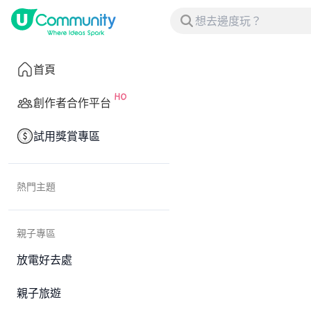
首頁
創作者合作平台
試用獎賞專區
熱門主題
親子專區
放電好去處
親子旅遊