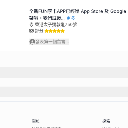
全新FUN享卡APP已經喺 App Store 及 Googl
架啦。我們誠邀
...
更多
香港太子彌敦道750號
評分
發表第一個留言...
關於
探索