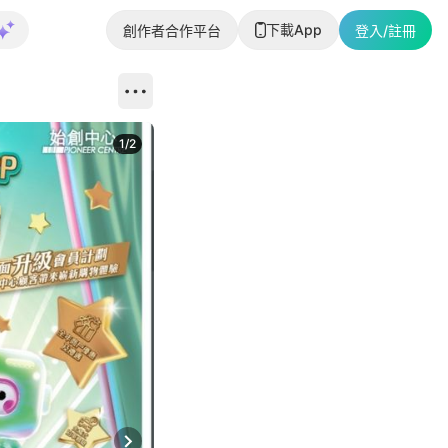
下載App
創作者合作平台
登入/註冊
1
/
2
即睇更多社