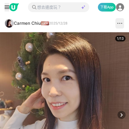
下載App
Carmen Chiu
2025/12/28
1
/
13
Next