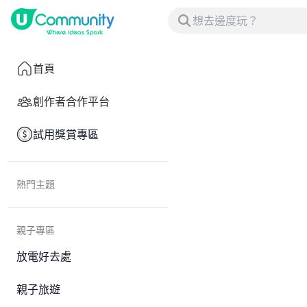
首頁
創作者合作平台
試用獎賞專區
熱門主題
親子專區
放電好去處
親子旅遊