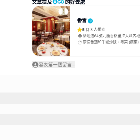
文章提及
的好去處
香宮
5
3
人想去
麼地道64號九龍香格里拉大酒店地
原個番茄和牛崧炒飯、粵菜 (廣東
發表第一個留言...