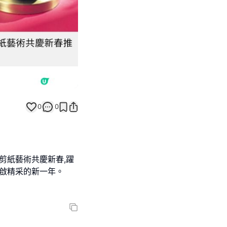
0
0
剪紙藝術共慶新春,躍
轉啟精采的新一年。