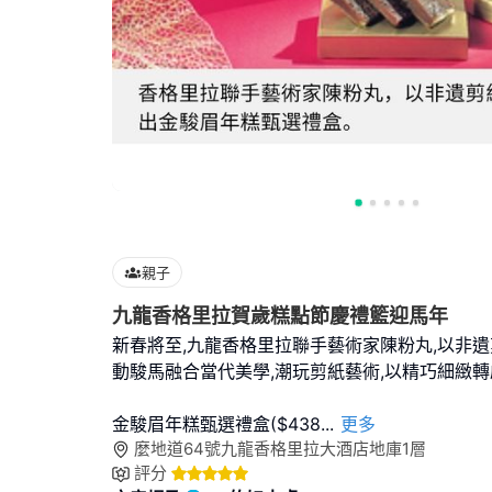
親子
九龍香格里拉賀歲糕點節慶禮籃迎馬年
新春將至,九龍香格里拉聯手藝術家陳粉丸,以非遺
動駿馬融合當代美學,潮玩剪紙藝術,以精巧細緻
金駿眉年糕甄選禮盒($438
...
更多
麼地道64號九龍香格里拉大酒店地庫1層
評分