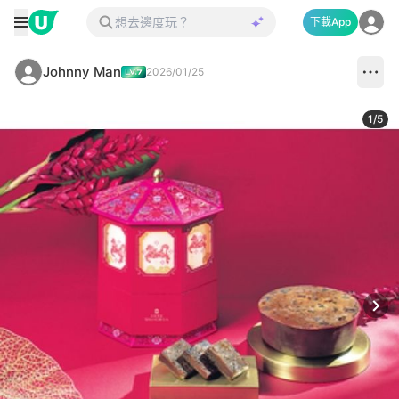
下載App
Johnny Man
2026/01/25
1
/
5
Next