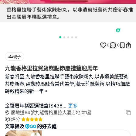
0
0
親子
九龍香格里拉賀歲糕點節慶禮籃迎馬年
新春將至,九龍香格里拉聯手藝術家陳粉丸,以非遺剪紙藝術
共慶新春,躍動駿馬融合當代美學,潮玩剪紙藝術,以精巧細緻
轉啟精采的新一年。
金駿眉年糕甄選禮盒($438
...
更多
麼地道64號九龍香格里拉大酒店地庫1層
評分
文章提及
的好去處