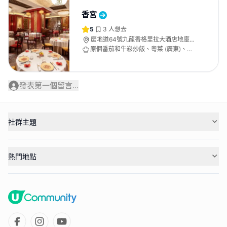
香宮
5
3
人想去
麼地道64號九龍香格里拉大酒店地庫1
層
原個番茄和牛崧炒飯、粵菜 (廣東)、中
餐廳
發表第一個留言...
社群主題
熱門地點