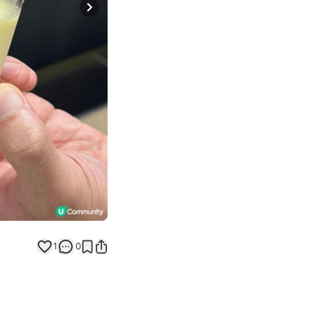
Next slide
1
0