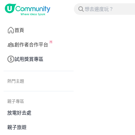
首頁
創作者合作平台
試用獎賞專區
熱門主題
親子專區
放電好去處
親子旅遊