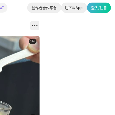
下載App
創作者合作平台
登入/註冊
1
/
4