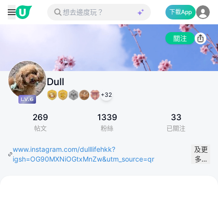
下載App
關注
Dull
+
32
269
1339
33
帖文
粉絲
已關注
www.instagram.com/dulllifehkk?
及更
igsh=OG90MXNiOGtxMnZw&utm_source=qr
多…