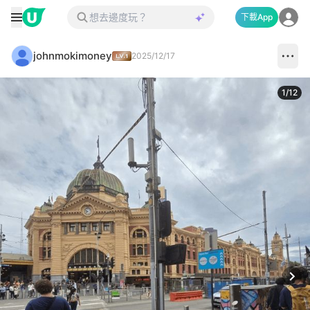
下載App
johnmokimoney
2025/12/17
1
/
12
Next