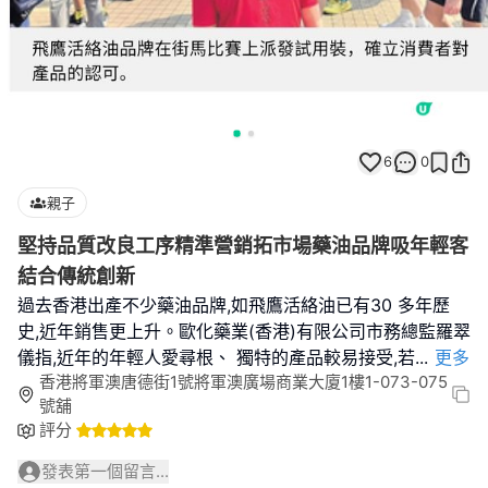
6
0
親子
堅持品質改良工序精準營銷拓市場藥油品牌吸年輕客
結合傳統創新
過去香港出產不少藥油品牌,如飛鷹活絡油已有30 多年歷
史,近年銷售更上升。歐化藥業(香港)有限公司市務總監羅翠
儀指,近年的年輕人愛尋根、 獨特的產品較易接受,若
...
更多
香港將軍澳唐德街1號將軍澳廣場商業大廈1樓1-073-075
號舖
評分
發表第一個留言...