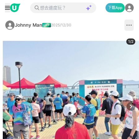
下載App
Johnny Man
2025/12/30
1
/
2
Next