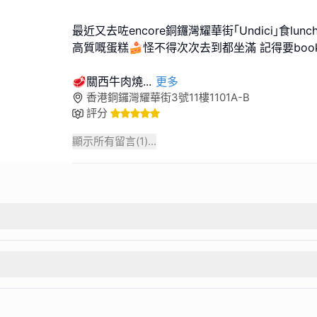
最近又去咗encore銅鑼灣耀華街｢Undici｣食lunc
高質嘅蛋糕🍰怪不得次次去到都坐滿 記得要boo
🥩關西牛肉燒
...
更多
香港銅鑼灣耀華街3號11樓1101A-B
評分
顯示所有留言(
1
)...