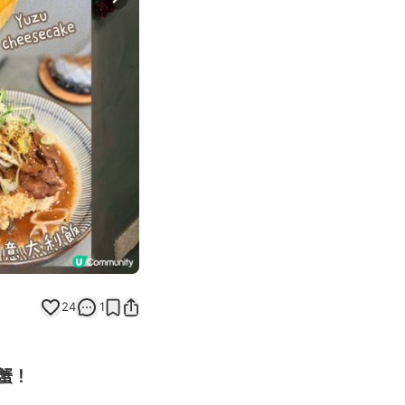
Next slide
24
1
殼蟹！