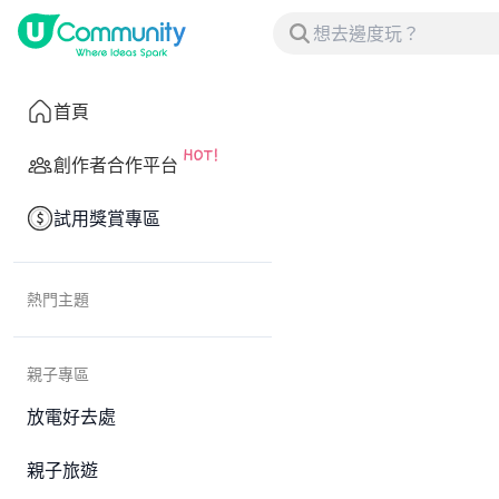
首頁
創作者合作平台
試用獎賞專區
熱門主題
親子專區
放電好去處
親子旅遊