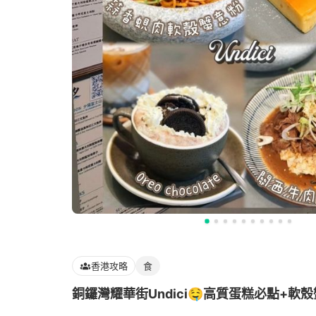
香港攻略
食
銅鑼灣耀華街Undici🤤高質蛋糕必點+軟