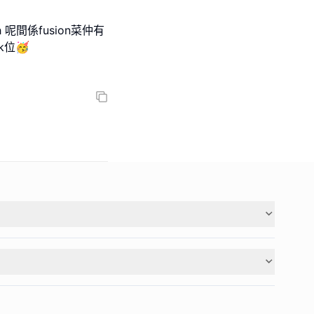
h 呢間係fusion菜仲有
k位🥳