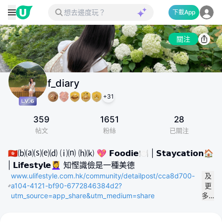
下載App
關注
f_diary
+
31
359
1651
28
帖文
粉絲
已關注
🇭🇰⒝⒜⒮⒠⒟ ⒤⒩ ⒣⒦ 💖 𝗙𝗼𝗼𝗱𝗶𝗲🍽️ | 𝗦𝘁𝗮𝘆𝗰𝗮𝘁𝗶𝗼𝗻🏠
| 𝗟𝗶𝗳𝗲𝘀𝘁𝘆𝗹𝗲💆‍♀️ 知慳識儉是一種美德
www.ulifestyle.com.hk/community/detailpost/cca8d700-
及
a104-4121-bf90-6772846384d2?
更
utm_source=app_share&utm_medium=share
多…