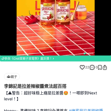
Loaded
:
Unmute
100.00%
參與《Chill賞親子放電祭》贏巨獎！
22
0
親子
李錦記是拉差辣椒醬煮法超百搭
【⚠️警告：超好味極上癮是拉差醬🤩！一唧即到Next
level！】
Honey~ 準備好味？李錦記全港首支
#蜂蜜是拉差辣椒醬