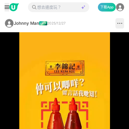
下載App
Johnny Man
2025/12/27