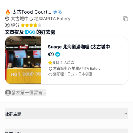
-
🔥 太古Food Court
...
更多
太古城中心 地庫APITA Eatery
評分
文章提及
的好去處
Suage 北海道湯咖哩 (太古城中
心)
4
4
人想去
太古城中心 地庫APITA Eatery
湯咖哩、日式、日本餐廳
發表第一個留言...
社群主題