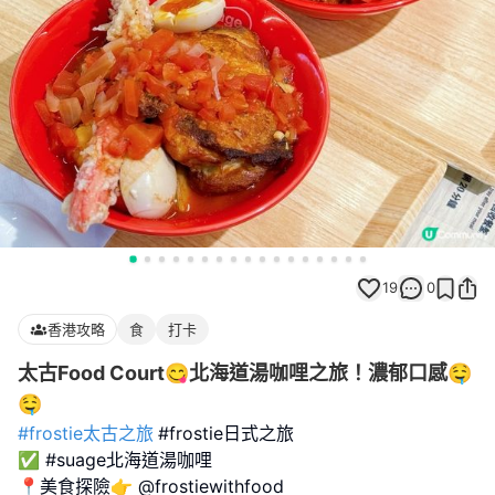
19
0
香港攻略
食
打卡
太古Food Court😋北海道湯咖哩之旅！濃郁口感🤤
🤤
#frostie太古之旅
#frostie日式之旅
✅ #suage北海道湯咖哩
📍美食探險👉 @frostiewithfood