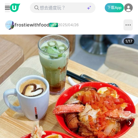
下載App
frostiewithfood
2025/04/26
1
/
17
Next