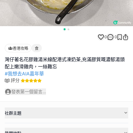
0
0
香港攻略
食
灣仔著名花膠雞湯米線配港式凍奶茶,充滿膠質嘅濃郁湯頭
#我想去AIA嘉年華
評分
發表第一個留言...
社群主題