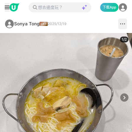
下載App
Sonya Tong
2025/12/19
1
/
2
Next