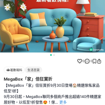
0
0
著數報料
生活百貨
MegaBox「家」倍狂賞折
【MegaBox「家」倍狂賞折9月30日登場🏠精選傢俬家品
低至1折】
9月30日起，MegaBox聯同多個商戶推出超過140件精選家
居好物，以低至1折發售😍！傢
...
更多