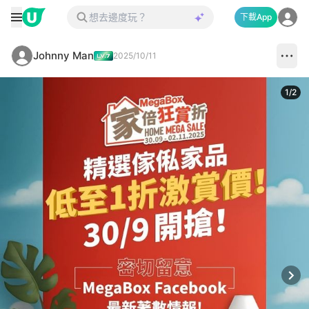
下載App
Johnny Man
2025/10/11
1
/
2
Next