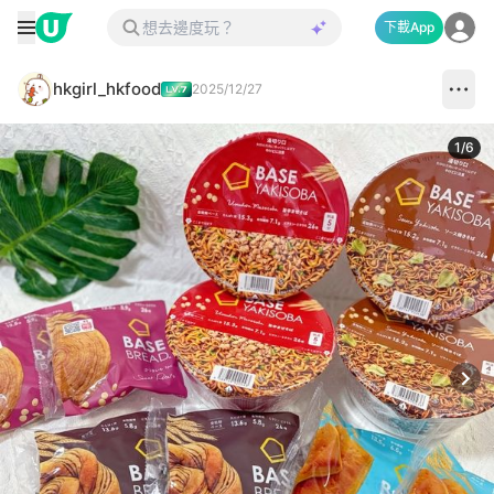
下載App
hkgirl_hkfood
2025/12/27
1
/
6
Next