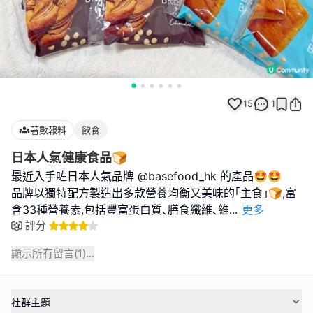
15
1
著數報料
飲食
日本人氣健康食品🍞
最近入手咗日本人氣品牌 @basefood_hk 的產品🤩🤩
品牌以獨特配方製造出多款營養均衡又美味的｢主食｣🍞,富
含33種營養素,包括豐富蛋白質､膳食纖維､維
...
更多
評分
顯示所有留言(
1
)...
社群主題