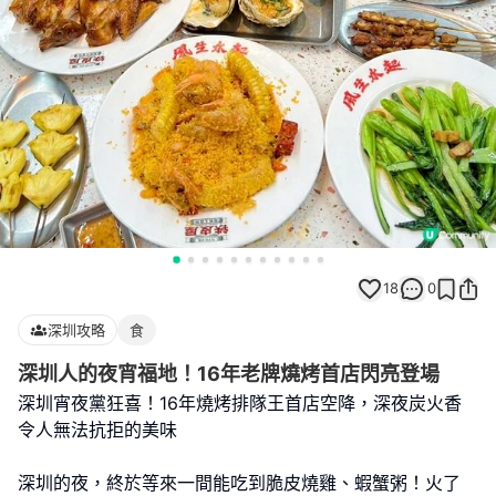
18
0
深圳攻略
食
深圳人的夜宵福地！16年老牌燒烤首店閃亮登場
深圳宵夜黨狂喜！16年燒烤排隊王首店空降，深夜炭火香
令人無法抗拒的美味
深圳的夜，終於等來一間能吃到脆皮燒雞、蝦蟹粥！火了