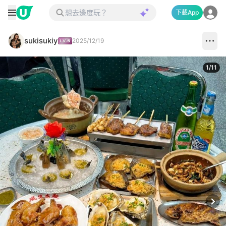
下載App
sukisukiy
2025/12/19
1
/
11
Next