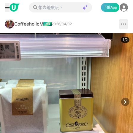
下載App
CoffeeholicM
2026/04/02
1
/
2
Next