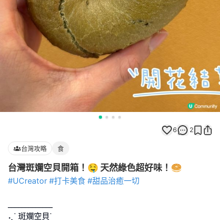
6
2
台灣攻略
食
台灣斑斕空貝開箱！🤤 天然綠色超好味！🥯
#UCreator
#打卡美食
#甜品治癒一切
_____________
⢄ᐝ 斑斕空貝ᐝ