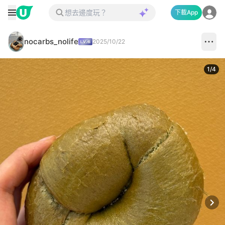
下載App
nocarbs_nolife
2025/10/22
1
/
4
Next