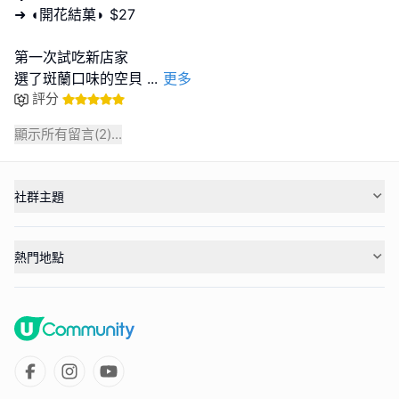
➜ ◖開花結菓◗ $27
第一次試吃新店家
選了斑蘭口味的空貝
...
更多
評分
顯示所有留言(
2
)...
社群主題
熱門地點