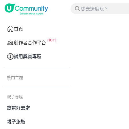
首頁
創作者合作平台
試用獎賞專區
熱門主題
親子專區
放電好去處
親子旅遊