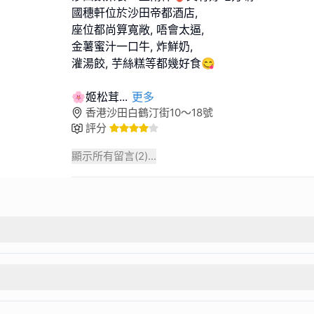
國穗軒位於沙田帝都酒店,
座位都尚算寬敞, 唔會太逼,
金薯蜜汁一口牛, 炸鮮奶,
灌湯餃, 芋絲糕等都幾好食😋
🌸姬松茸
...
更多
香港沙田白鶴汀街10～18號
評分
顯示所有留言(
2
)...