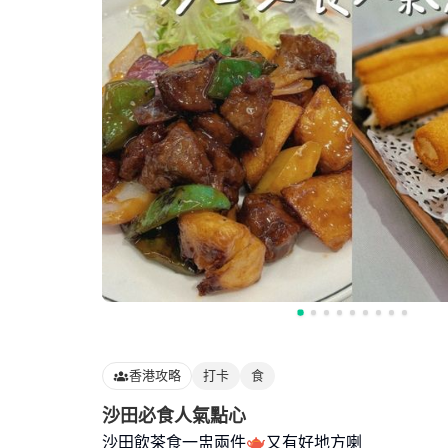
香港攻略
打卡
食
沙田必食人氣點心
沙田飲茶食一盅兩件🫖又有好地方喇