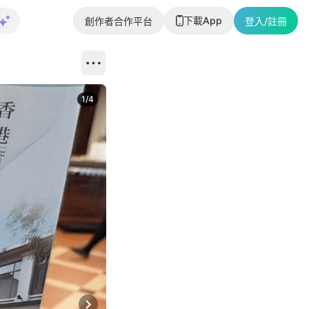
下載App
創作者合作平台
登入/註冊
1
/
4