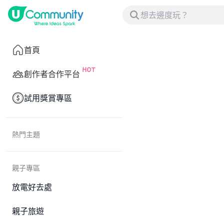
首頁
創作者合作平台
試用獎賞專區
熱門主題
親子專區
放電好去處
親子旅遊