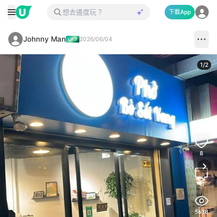
下載App
Johnny Man
2026/06/04
1
/
2
Next