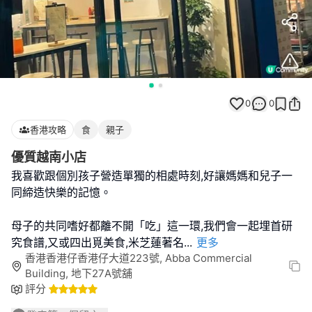
0
0
香港攻略
食
親子
優質越南小店
我喜歡跟個別孩子營造單獨的相處時刻,好讓媽媽和兒子一
同締造快樂的記憶。
母子的共同嗜好都離不開「吃」這一環,我們會一起埋首研
究食譜,又或四出覓美食,米芝蓮著名
...
更多
香港香港仔香港仔大道223號, Abba Commercial
Building, 地下27A號舖
評分