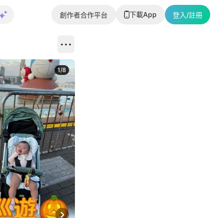
下載App
創作者合作平台
登入/註冊
1
/
8