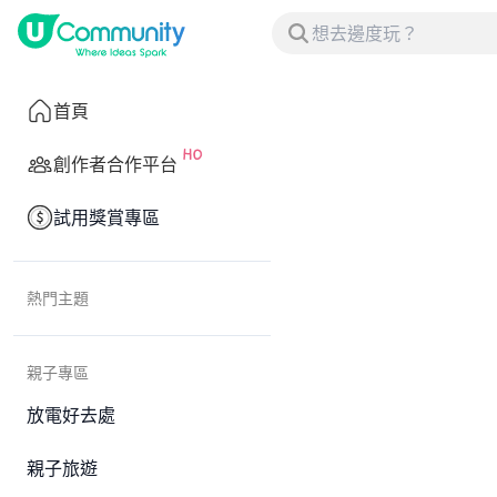
首頁
創作者合作平台
試用獎賞專區
熱門主題
親子專區
放電好去處
親子旅遊