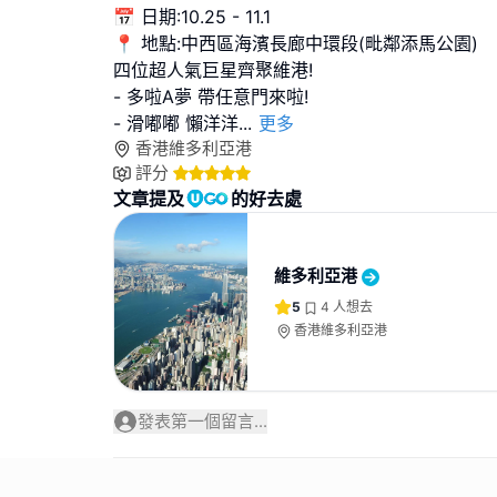
📅 日期:10.25 - 11.1
📍 地點:中西區海濱長廊中環段(毗鄰添馬公園)
四位超人氣巨星齊聚維港!
- 多啦A夢 帶任意門來啦!
- 滑嘟嘟 懶洋洋
...
更多
香港維多利亞港
評分
文章提及
的好去處
維多利亞港
5
4
人想去
香港維多利亞港
發表第一個留言...