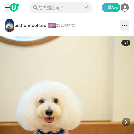
下載App
bichoncoolcool
2026/04/07
1
/
9
Next