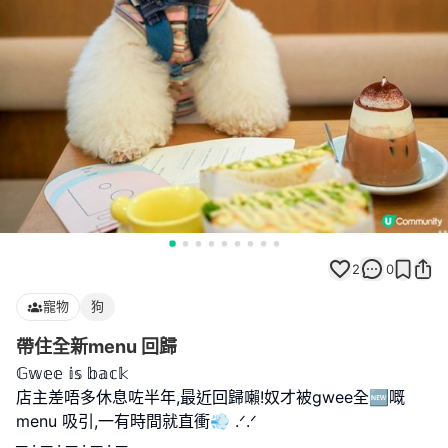
2
0
寵物
狗
帶住全新menu 回歸
𝔾𝕨𝕖𝕖 𝕚𝕤 𝕓𝕒𝕔𝕜
店主差唔多休息咗半年,最近回歸𡃤!奴才被gwee全🆕嘅
menu 吸引,一有時間就直衝💨 .ᐟ.ᐟ