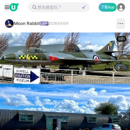
下載App
Moon Rabbit
2026/04/09
1
/
21
Next