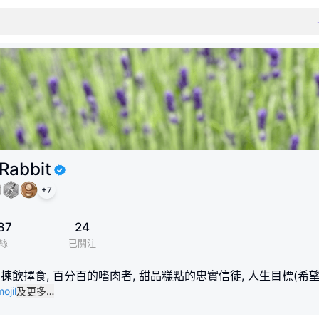
Rabbit
+
7
87
24
絲
已關注
揀飲擇食, 百分百的嗜肉者, 甜品糕點的忠實信徒, 人生目標(希望
ojil
及更多…