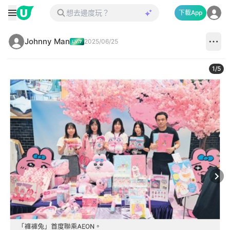
下載App
Johnny Man
2025/06/25
1
/
5
Next