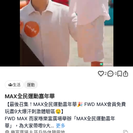
Loaded
:
Unmute
100.00%
2
0
生活
運動
MAX全民運動嘉年華
【最後召集！MAX全民運動嘉年華🎉 FWD MAX會員免費
玩盡9大爆汗刺激體驗區🤤】
FWD MAX 而家喺樂富廣場舉辦「MAX全民運動嘉年
華」，為大家帶嚟9大
...
更多
樂富廣場 B 區戶外休憩用地