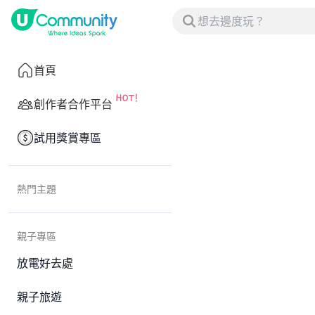
首頁
創作者合作平台
試用獎賞專區
熱門主題
親子專區
放電好去處
親子旅遊