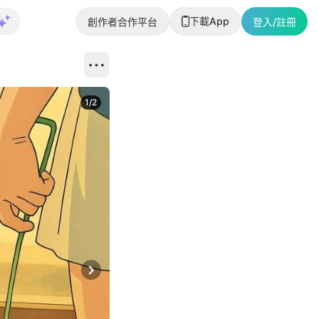
下載App
創作者合作平台
登入/註冊
1
/
2
即睇更多社
Next slide
返回帖文