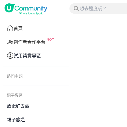
首頁
創作者合作平台
試用獎賞專區
熱門主題
親子專區
放電好去處
親子旅遊