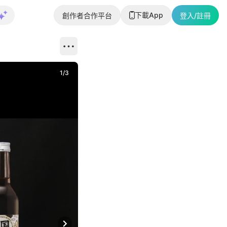
下載App
創作者合作平台
登入/註冊
1
/
3